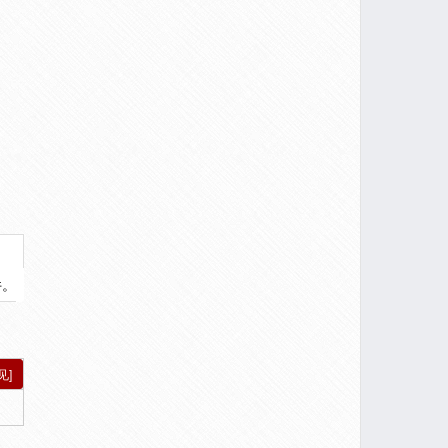
件。
见]