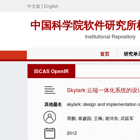
中文版
|
English
中国科学院软件研究所
Institutional Repository
首页
研究单
ISCAS OpenIR
Skylark:云端一体化系统的
其他题名
skylark: design and implementation o
周鹏; 蒋媛园; 王枫; 谢沛东; 武延军
2012