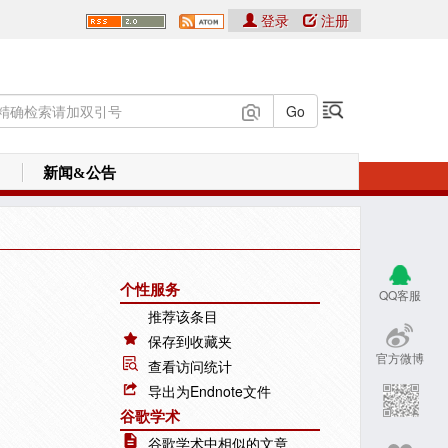
登录
注册
新闻&公告
个性服务
QQ客服
推荐该条目
保存到收藏夹
官方微博
查看访问统计
导出为Endnote文件
谷歌学术
谷歌学术中相似的文章