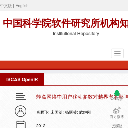
中文版
|
English
中国科学院软件研究所机构
Institutional Repository
ISCAS OpenIR
蜂窝网络中用户移动参数对越界率的影
QQ客服
肖腾飞; 宋国治; 杨丽莹; 武继刚
官方微博
2012