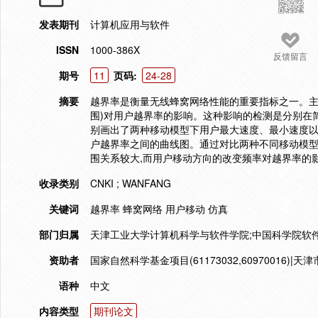
发表期刊
计算机应用与软件
ISSN
1000-386X
反馈留言
期号
11
页码:
24-28
摘要
越界率是衡量无线蜂窝网络性能的重要指标之一。主
围)对用户越界率的影响。这种影响的检测是分别在
别画出了两种移动模型下用户最大速度、最小速度以
户越界率之间的曲线图。通过对比两种不同移动模型
围关系较大,而用户移动方向的改变频率对越界率的
收录类别
CNKI ; WANFANG
关键词
越界率 蜂窝网络 用户移动 仿真
部门归属
天津工业大学计算机科学与软件学院;中国科学院软
资助者
国家自然科学基金项目(61173032,60970016)|天
语种
中文
内容类型
期刊论文