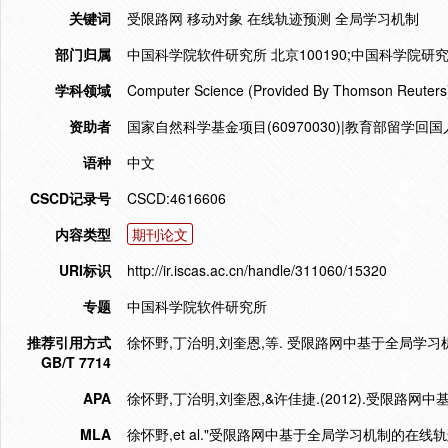
关键词
受限路网 移动对象 在线轨迹预测 全局学习机制
部门归属
中国科学院软件研究所 北京100190;中国科学院研究生
学科领域
Computer Science (Provided By Thomson Reuters
资助者
国家自然科学基金项目(60970030)|教育部留学回国人
语种
中文
CSCD记录号
CSCD:4616606
内容类型
期刊论文
URI标识
http://ir.iscas.ac.cn/handle/311060/15320
专题
中国科学院软件研究所
推荐引用方式
徐怀野,丁治明,刘奎恩,等. 受限路网中基于全局学习机制的在线
GB/T 7714
APA
徐怀野,丁治明,刘奎恩,&许佳捷.(2012).受限路
MLA
徐怀野,et al."受限路网中基于全局学习机制的在线轨