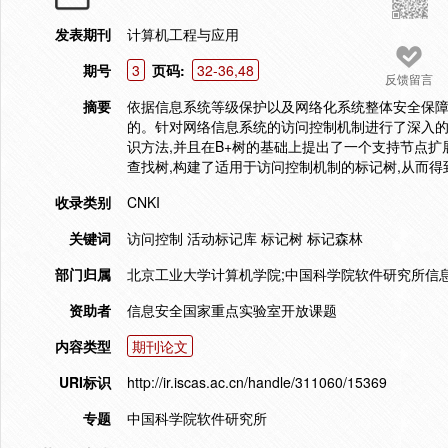
发表期刊
计算机工程与应用
期号
3
页码:
32-36,48
反馈留言
摘要
依据信息系统等级保护以及网络化系统整体安全保障
的。针对网络信息系统的访问控制机制进行了深入的
识方法,并且在B+树的基础上提出了一个支持节点扩
查找树,构建了适用于访问控制机制的标记树,从而
收录类别
CNKI
关键词
访问控制 活动标记库 标记树 标记森林
部门归属
北京工业大学计算机学院;中国科学院软件研究所信
资助者
信息安全国家重点实验室开放课题
内容类型
期刊论文
URI标识
http://ir.iscas.ac.cn/handle/311060/15369
专题
中国科学院软件研究所