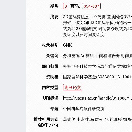
期号
3
页码:
694-697
摘要
3D密码算法是一个代换-置换网络(S
形式。该文利用3D算法结构,构造出一
约为2128选择明文,时间复杂度约为2
复杂度以及时间复杂度。
收录类别
CNKI
关键词
分组密码 3d算法 中间相遇攻击 时间
部门归属
桂林电子科技大学信息与通信学院;综
资助者
国家自然科学基金(60862001,61100
内容类型
期刊论文
URI标识
http://ir.iscas.ac.cn/handle/311060/
专题
中国科学院软件研究所
推荐引用方式
苏崇茂,韦永壮,马春波. 10轮3D分组密码算
GB/T 7714