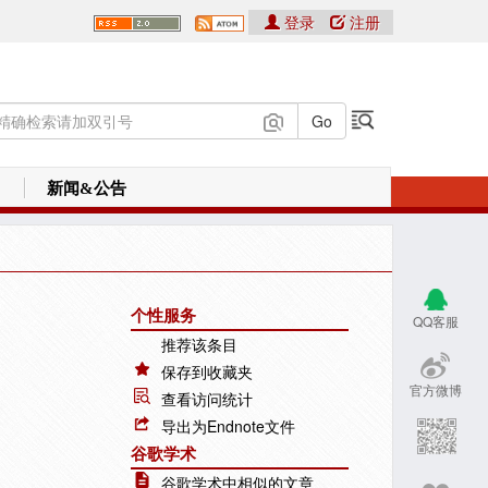
登录
注册
新闻&公告
个性服务
QQ客服
推荐该条目
保存到收藏夹
官方微博
查看访问统计
导出为Endnote文件
谷歌学术
谷歌学术中相似的文章