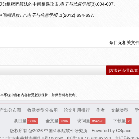
0轮3D分组密码算法的中间相遇攻击.
电子与信息学报
(3),694-697.
的中间相遇攻击".
电子与信息学报
.3(2012):694-697.
条目无相关文
[发表评论/异议/意
，本系统中所有内容都受版权保护，并保留所有权利。
产出分布图
收录类型分布图
论文引用排行
作者
文献类型
学
条目量
全文量
访问量
下载量
9806
7506
854528
2
版权所有 @2026
中国科学院软件研究所
- Powered by
CSpace
: 北京市中关村南四街4号100190
电话: 86-10-62562533
京ICP备050