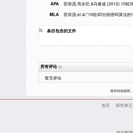
APA
苏崇茂,韦永壮,&马春波.(2012).1
MLA
苏崇茂,et al."10轮3D分组密码算法
条目包含的文件
所有评论
(0)
暂无评论
除非特别说明
首页
研究单元
地址邮编