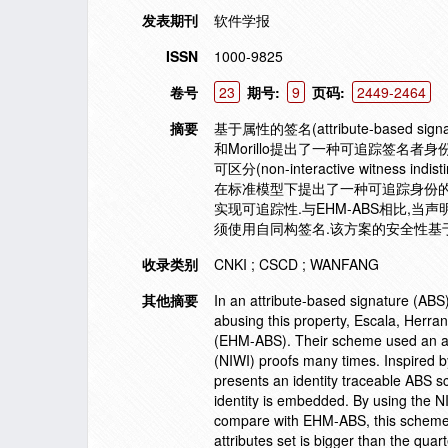
发表期刊
软件学报
ISSN
1000-9825
卷号
23
期号:
9
页码:
2449-2464
摘要
基于属性的签名(attribute-based 
和Morillo提出了一种可追踪签名者
可区分(non-interactive witness
在标准模型下提出了一种可追踪身份的A
实现可追踪性.与EHM-ABS相比,当
须使用自同构签名.该方案的安全性基于
收录类别
CNKI ; CSCD ; WANFANG
其他摘要
In an attribute-based signature (ABS
abusing this property, Escala, Herra
(EHM-ABS). Their scheme used an aut
(NIWI) proofs many times. Inspired 
presents an identity traceable ABS s
identity is embedded. By using the NIW
compare with EHM-ABS, this scheme 
attributes set is bigger than the quar