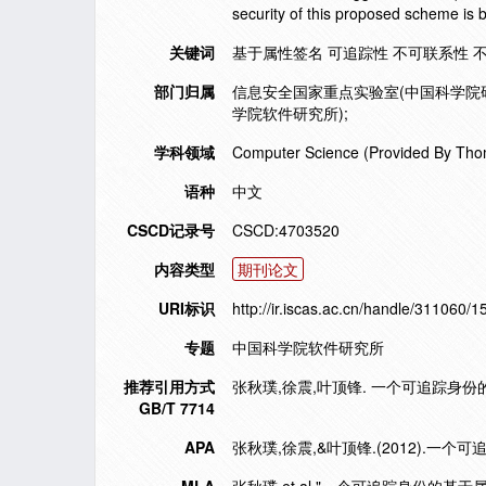
security of this proposed scheme is 
关键词
基于属性签名 可追踪性 不可联系性 
部门归属
信息安全国家重点实验室(中国科学院
学院软件研究所);
学科领域
Computer Science (Provided By Tho
语种
中文
CSCD记录号
CSCD:4703520
内容类型
期刊论文
URI标识
http://ir.iscas.ac.cn/handle/311060/
专题
中国科学院软件研究所
推荐引用方式
张秋璞,徐震,叶顶锋. 一个可追踪身份的基于属
GB/T 7714
APA
张秋璞,徐震,&叶顶锋.(2012).一