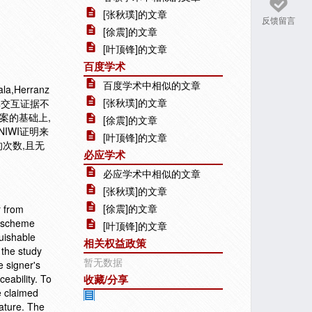
[张秋璞]的文章
反馈留言
[徐震]的文章
[叶顶锋]的文章
百度学术
百度学术中相似的文章
,Herranz
[张秋璞]的文章
非交互证据不
签名方案的基础上,
[徐震]的文章
IWI证明来
[叶顶锋]的文章
的次数,且无
必应学术
必应学术中相似的文章
[张秋璞]的文章
[徐震]的文章
r from
e scheme
[叶顶锋]的文章
uishable
相关权益政策
 the study
暂无数据
e signer's
ceability. To
收藏/分享
e claimed
nature. The