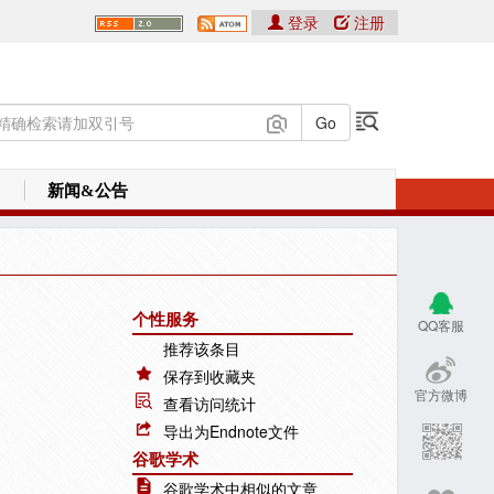
登录
注册
新闻&公告
个性服务
QQ客服
推荐该条目
保存到收藏夹
官方微博
查看访问统计
导出为Endnote文件
谷歌学术
谷歌学术中相似的文章