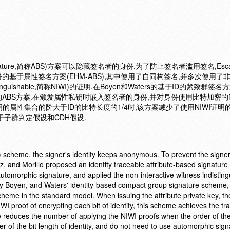
signature,简称ABS)方案可以隐藏签名者的身份.为了防止签名者滥用签名,Escala
身份的基于属性签名方案(EHM-ABS),其中使用了自同构签名,并多次使用了
 indistinguishable,简称NIWI)的证明.在Boyen和Waters的基于ID的紧致群
BS方案.在颁发属性私钥时嵌入签名者的身份,并对身份使用比特加密的N
声明的属性集合的阶大于ID的比特长度的1/4时,该方案减少了使用NIWI证明
子群判定假设和CDH假设.
) scheme, the signer's identity keeps anonymous. To prevent the signe
nz, and Morillo proposed an identity traceable attribute-based signatur
omorphic signature, and applied the non-interactive witness indisting
by Boyen, and Waters' identity-based compact group signature scheme,
cheme in the standard model. When issuing the attribute private key, th
I proof of encrypting each bit of identity, this scheme achieves the tra
reduces the number of applying the NIWI proofs when the order of th
ter of the bit length of identity, and do not need to use automorphic sig