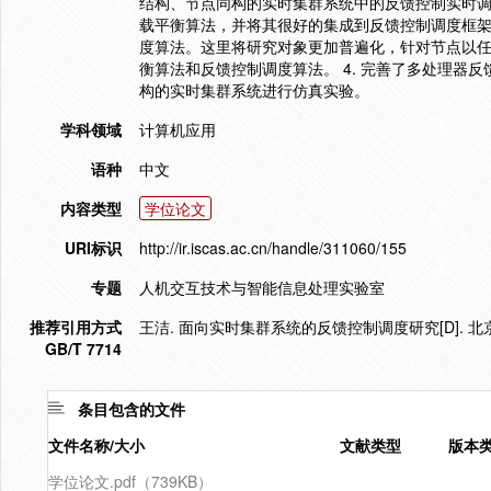
结构、节点同构的实时集群系统中的反馈控制实时调度
载平衡算法，并将其很好的集成到反馈控制调度框架下
度算法。这里将研究对象更加普遍化，针对节点以
衡算法和反馈控制调度算法。 4. 完善了多处理器
构的实时集群系统进行仿真实验。
学科领域
计算机应用
语种
中文
内容类型
学位论文
URI标识
http://ir.iscas.ac.cn/handle/311060/155
专题
人机交互技术与智能信息处理实验室
推荐引用方式
王洁. 面向实时集群系统的反馈控制调度研究[D]. 北京.
GB/T 7714
条目包含的文件
文件名称/大小
文献类型
版本
学位论文.pdf（739KB）