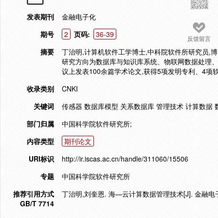
发表期刊
金融电子化
期号
2
页码:
36-39
反馈留言
摘要
丁治明,计算机软件工学博士,中科院软件所研究员
研究方向为数据库与知识库系统、物联网数据处理
议上发表100余篇学术论文,获得5项发明专利、4项
收录类别
CNKI
关键词
传感器 数据库模型 关系数据库 管理技术 计算数据 
部门归属
中国科学院软件研究所;
内容类型
期刊论文
URI标识
http://ir.iscas.ac.cn/handle/311060/15506
专题
中国科学院软件研究所
推荐引用方式
丁治明,刘奎恩. 海—云计算数据管理技术[J]. 金融电子化,2
GB/T 7714