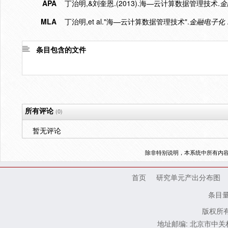
APA
丁治明,&刘奎恩.(2013).海—云计算数据管理技术.
金
MLA
丁治明,et al."海—云计算数据管理技术".
金融电子化
条目包含的文件
所有评论
(0)
暂无评论
除非特别说明，本系统中所有内
首页
研究单元产出分布图
条目
版权所有
地址邮编: 北京市中关村