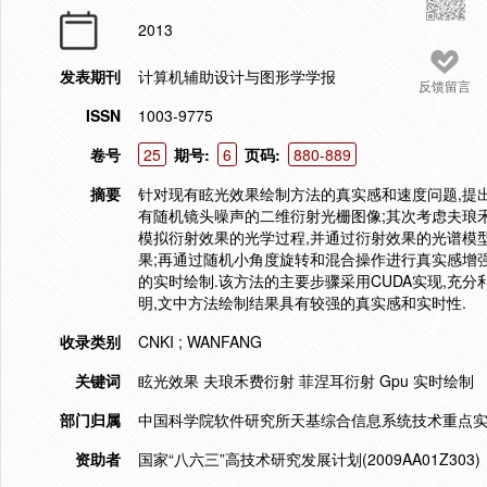
2013
发表期刊
计算机辅助设计与图形学学报
反馈留言
ISSN
1003-9775
卷号
25
期号:
6
页码:
880-889
摘要
针对现有眩光效果绘制方法的真实感和速度问题,提
有随机镜头噪声的二维衍射光栅图像;其次考虑夫琅
模拟衍射效果的光学过程,并通过衍射效果的光谱模型
果;再通过随机小角度旋转和混合操作进行真实感增
的实时绘制.该方法的主要步骤采用CUDA实现,充
明,文中方法绘制结果具有较强的真实感和实时性.
收录类别
CNKI ; WANFANG
关键词
眩光效果 夫琅禾费衍射 菲涅耳衍射 Gpu 实时绘制
部门归属
中国科学院软件研究所天基综合信息系统技术重点实
资助者
国家“八六三”高技术研究发展计划(2009AA01Z303)