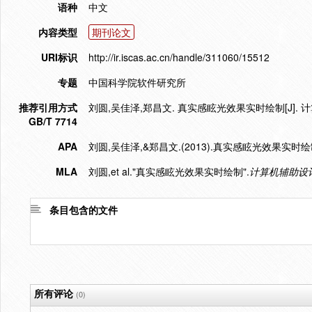
语种
中文
内容类型
期刊论文
URI标识
http://ir.iscas.ac.cn/handle/311060/15512
专题
中国科学院软件研究所
推荐引用方式
刘圆,吴佳泽,郑昌文. 真实感眩光效果实时绘制[J]. 计算机
GB/T 7714
APA
刘圆,吴佳泽,&郑昌文.(2013).真实感眩光效果实时绘
MLA
刘圆,et al."真实感眩光效果实时绘制".
计算机辅助设
条目包含的文件
所有评论
(0)