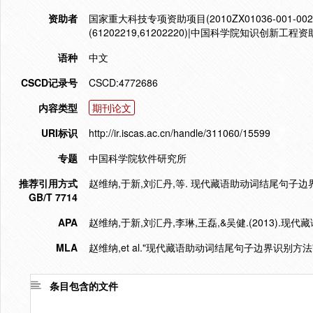
资助者
国家重大科技专项资助项目(2010ZX01036-001-002
(61202219,61202220)|中国科学院知识创新工程资助
语种
中文
CSCD记录号
CSCD:4772686
内容类型
期刊论文
URI标识
http://ir.iscas.ac.cn/handle/311060/15599
专题
中国科学院软件研究所
推荐引用方式
赵维纳,于新,刘汇丹,等. 现代藏语助动词结尾句子边界识别方法
GB/T 7714
APA
赵维纳,于新,刘汇丹,李琳,王磊,&吴健.(2013).
MLA
赵维纳,et al."现代藏语助动词结尾句子边界识别方法"
条目包含的文件