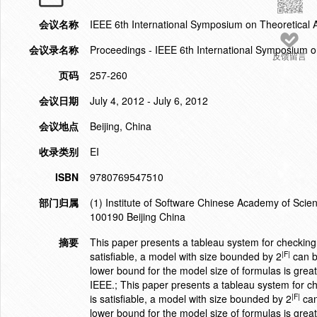
会议名称
IEEE 6th International Symposium on Theoretical 
会议录名称
Proceedings - IEEE 6th International Symposium o
反馈留言
页码
257-260
会议日期
July 4, 2012 - July 6, 2012
会议地点
Beijing, China
收录类别
EI
ISBN
9780769547510
部门归属
(1) Institute of Software Chinese Academy of Sc
100190 Beijing China
摘要
This paper presents a tableau system for checking 
|F|
satisfiable, a model with size bounded by 2
can b
lower bound for the model size of formulas is great
IEEE.; This paper presents a tableau system for ch
|F|
is satisfiable, a model with size bounded by 2
can
lower bound for the model size of formulas is grea