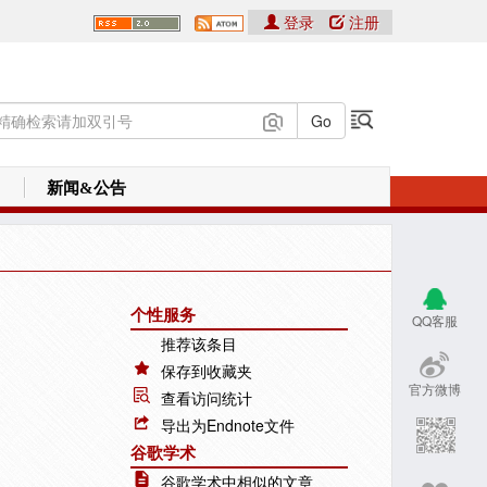
登录
注册
新闻&公告
个性服务
QQ客服
推荐该条目
保存到收藏夹
官方微博
查看访问统计
导出为Endnote文件
谷歌学术
谷歌学术中相似的文章