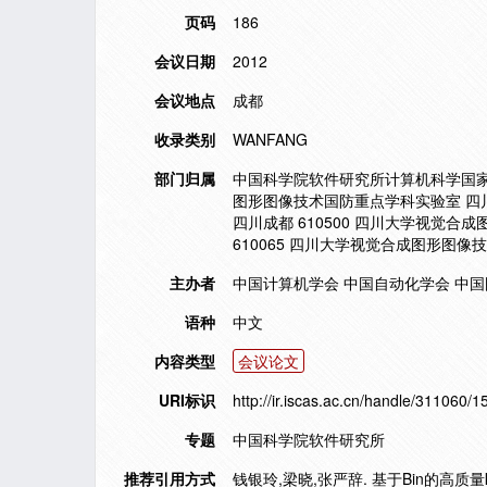
页码
186
会议日期
2012
会议地点
成都
收录类别
WANFANG
部门归属
中国科学院软件研究所计算机科学国家重点
图形图像技术国防重点学科实验室 四川成
四川成都 610500 四川大学视觉合
610065 四川大学视觉合成图形图像技
主办者
中国计算机学会 中国自动化学会 中
语种
中文
内容类型
会议论文
URI标识
http://ir.iscas.ac.cn/handle/311060/
专题
中国科学院软件研究所
推荐引用方式
钱银玲,梁晓,张严辞. 基于Bin的高质量k—