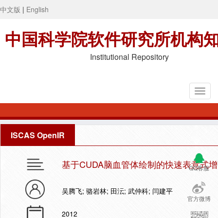
中文版
|
English
中国科学院软件研究所机构
Institutional Repository
ISCAS OpenIR
基于CUDA脑血管体绘制的快速表意式
QQ客服
吴腾飞; 骆岩林; 田沄; 武仲科; 闫建平
官方微博
2012