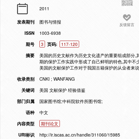
2011
发表期刊
图书与情报
反馈留言
ISSN
1003-6938
期号
3
页码:
117-120
摘要
美国的历史文献作为历史文化遗产的重要组成部分,
期的保护工作实践中形成了自己鲜明的特色,其中不
美国的文献保护工作对于我国古籍保护的从业者来
收录类别
CNKI ; WANFANG
关键词
美国 文献保护 经验借鉴
部门归属
国家图书馆;中科院软件所图书馆;
语种
中文
内容类型
期刊论文
URI标识
http://ir.iscas.ac.cn/handle/311060/15985