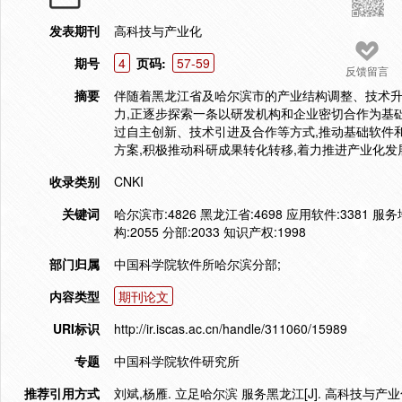
发表期刊
高科技与产业化
期号
4
页码:
57-59
反馈留言
摘要
伴随着黑龙江省及哈尔滨市的产业结构调整、技术升
力,正逐步探索一条以研发机构和企业密切合作为基础
过自主创新、技术引进及合作等方式,推动基础软件
方案,积极推动科研成果转化转移,着力推进产业化发
收录类别
CNKI
关键词
哈尔滨市:4826 黑龙江省:4698 应用软件:3381 服务
构:2055 分部:2033 知识产权:1998
部门归属
中国科学院软件所哈尔滨分部;
内容类型
期刊论文
URI标识
http://ir.iscas.ac.cn/handle/311060/15989
专题
中国科学院软件研究所
推荐引用方式
刘斌,杨雁. 立足哈尔滨 服务黑龙江[J]. 高科技与产业化,20