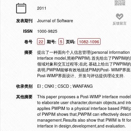
2011
发表期刊
Journal of Software
反馈留言
ISSN
1000-9825
卷号
22
期号:
5
页码:
1082-1096
摘要
提出了一种面向个人信息管理(personal information m
interface model,简称PWPIM).首先给出
领域对象和交互过程等;在此 基础上给出了PWPIM的
表明,PWPIM能够有效地描述PIM的Post- WIM
Post-WIMP界面设计、开发与评估提供理论支持.
收录类别
EI ; CNKI ; CSCD ; WANFANG
其他摘要
This paper proposes a Post-WIMP interface model
to elaborate user character,domain objects,and int
applies PWPIM to a physical interface based PIM
of PWPIM shows that,PWPIM can effectively descri
management.Results also show that PWIM is fit for
interface in design,development,and evaluation.