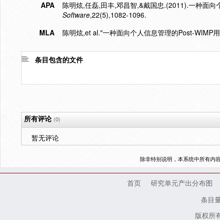
APA
陈明炫,任磊,田丰,邓昌智,&戴国忠.(2011).一种面
Software
,22(5),1082-1096.
MLA
陈明炫,et al."一种面向个人信息管理的Post-WIMP
条目包含的文件
所有评论
(0)
暂无评论
除非特别说明，本系统中所有内
首页
研究单元产出分布图
条目
版权所有