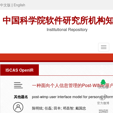
中文版
|
English
中国科学院软件研究所机构
Institutional Repository
ISCAS OpenIR
一种面向个人信息管理的Post-WIMP用
QQ客服
其他题名
post-wimp user interface model for personal inf
官方微博
陈明炫; 任磊; 田丰; 邓昌智; 戴国忠