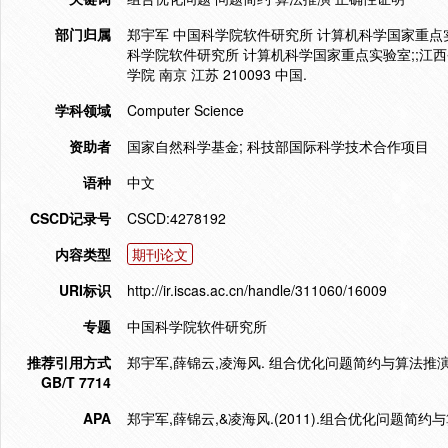
部门归属
郑宇军 中国科学院软件研究所 计算机科学国家重点实验室
科学院软件研究所 计算机科学国家重点实验室;;江西省
学院 南京 江苏 210093 中国.
学科领域
Computer Science
资助者
国家自然科学基金; 科技部国际科学技术合作项目
语种
中文
CSCD记录号
CSCD:4278192
内容类型
期刊论文
URI标识
http://ir.iscas.ac.cn/handle/311060/16009
专题
中国科学院软件研究所
推荐引用方式
郑宇军,薛锦云,凌海风. 组合优化问题简约与算法推演[J]. Journa
GB/T 7714
APA
郑宇军,薛锦云,&凌海风.(2011).组合优化问题简约