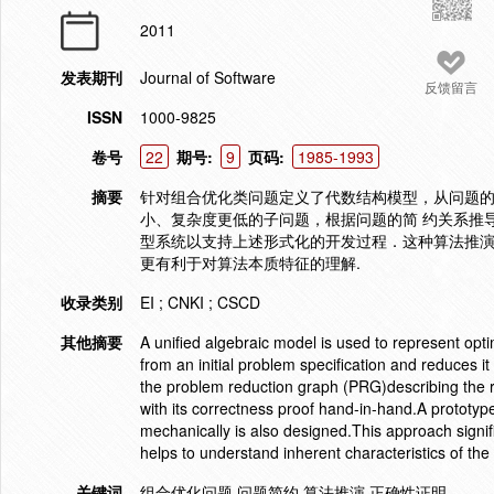
2011
发表期刊
Journal of Software
反馈留言
ISSN
1000-9825
卷号
22
期号:
9
页码:
1985-1993
摘要
针对组合优化类问题定义了代数结构模型，从问题
小、复杂度更低的子问题，根据问题的简 约关系推
型系统以支持上述形式化的开发过程．这种算法推演
更有利于对算法本质特征的理解.
收录类别
EI ; CNKI ; CSCD
其他摘要
A unified algebraic model is used to represent opt
from an initial problem specification and reduces i
the problem reduction graph (PRG)describing the 
with its correctness proof hand-in-hand.A prototy
mechanically is also designed.This approach signi
helps to understand inherent characteristics of the
关键词
组合优化问题 问题简约 算法推演 正确性证明