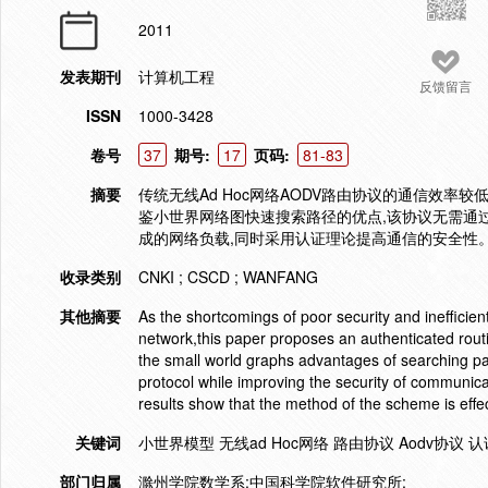
2011
发表期刊
计算机工程
反馈留言
ISSN
1000-3428
卷号
37
期号:
17
页码:
81-83
摘要
传统无线Ad Hoc网络AODV路由协议的通信效
鉴小世界网络图快速搜索路径的优点,该协议无需通过
成的网络负载,同时采用认证理论提高通信的安全性
收录类别
CNKI ; CSCD ; WANFANG
其他摘要
As the shortcomings of poor security and inefficie
network,this paper proposes an authenticated rout
the small world graphs advantages of searching p
protocol while improving the security of communica
results show that the method of the scheme is effec
关键词
小世界模型 无线ad Hoc网络 路由协议 Aodv协议 
部门归属
滁州学院数学系;中国科学院软件研究所;