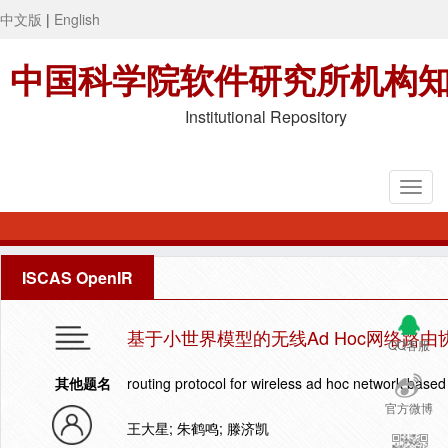
中文版
|
English
中国科学院软件研究所机构
Institutional Repository
ISCAS OpenIR
基于小世界模型的无线Ad Hoc网络路由
QQ客服
其他题名
routing protocol for wireless ad hoc network base
官方微博
王大星; 朱鹤鸣; 滕济凯