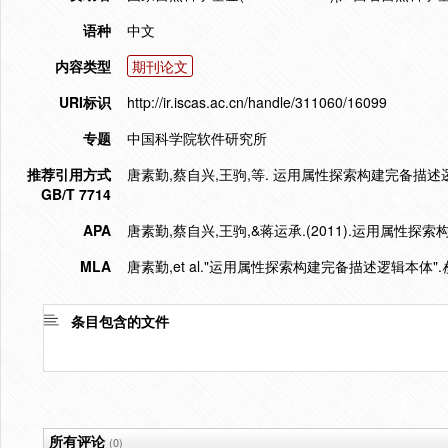
语种
中文
内容类型
期刊论文
URI标识
http://ir.iscas.ac.cn/handle/311060/16099
专题
中国科学院软件研究所
推荐引用方式
唐素勤,蔡自兴,王驹,等. 运用属性探索构建完备描述逻辑本体[
GB/T 7714
APA
唐素勤,蔡自兴,王驹,&蒋运承.(2011).运用属性探
MLA
唐素勤,et al."运用属性探索构建完备描述逻辑本体".
条目包含的文件
所有评论
(0)