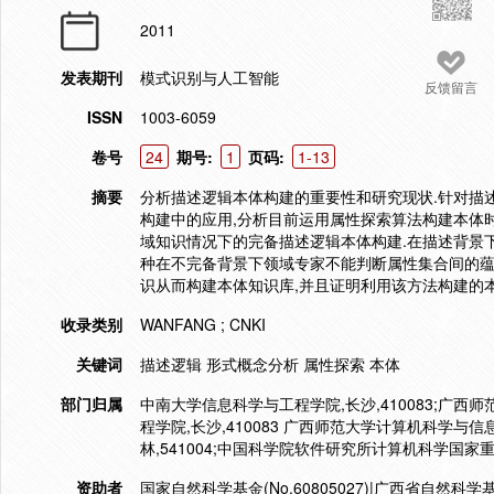
2011
发表期刊
模式识别与人工智能
反馈留言
ISSN
1003-6059
卷号
24
期号:
1
页码:
1-13
摘要
分析描述逻辑本体构建的重要性和研究现状.针对描
构建中的应用,分析目前运用属性探索算法构建本体
域知识情况下的完备描述逻辑本体构建.在描述背景
种在不完备背景下领域专家不能判断属性集合间的蕴
识从而构建本体知识库,并且证明利用该方法构建的本
收录类别
WANFANG ; CNKI
关键词
描述逻辑 形式概念分析 属性探索 本体
部门归属
中南大学信息科学与工程学院,长沙,410083;广西
程学院,长沙,410083 广西师范大学计算机科学与信
林,541004;中国科学院软件研究所计算机科学国家重点
资助者
国家自然科学基金(No.60805027)|广西省自然科学基