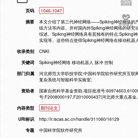
页码
1046-1047
摘要
本文介绍了第三代神经网络——Spiking神经网络的产生
反馈留言
练方法等内容。并对国内外Spiking神经网络的研究
综述。Spiking神经网络具有其独有的特点:Spi
实现等。这些特点使得Spiking神经网络在移动
收录类别
CNKI
关键词
Spiking神经网络 移动机器人 脉冲 控制
部门归属
河北师范大学职技学院;中国科学院软件研究所互联
复杂系统与智能科学实验室;
资助者
国家自然科学基金资助,项目批准号:60974603,61
号:F2008000197,F2010000437|河北师大重点
内容类型
期刊论文
URI标识
http://ir.iscas.ac.cn/handle/311060/16129
专题
中国科学院软件研究所