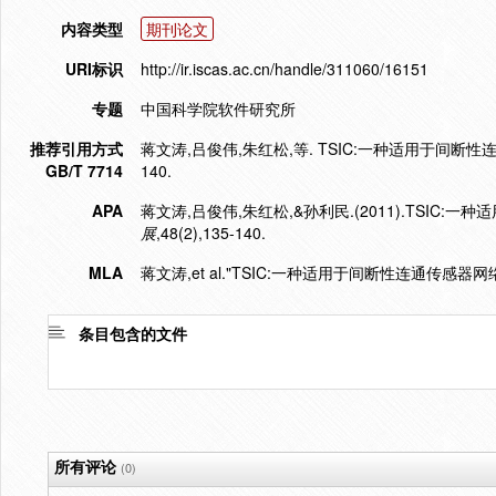
内容类型
期刊论文
URI标识
http://ir.iscas.ac.cn/handle/311060/16151
专题
中国科学院软件研究所
推荐引用方式
蒋文涛,吕俊伟,朱红松,等. TSIC:一种适用于间断性连通
GB/T 7714
140.
APA
蒋文涛,吕俊伟,朱红松,&孙利民.(2011).TSIC
展
,48(2),135-140.
MLA
蒋文涛,et al."TSIC:一种适用于间断性连通传感器
条目包含的文件
所有评论
(0)