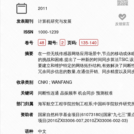
2011
发表期刊
计算机研究与发展
反馈留言
ISSN
1000-1239
卷号
48
期号:
2
页码:
135-140
摘要
在一些无线传感器网络应用场景中,节点的移动或休
的挑战和困难.提出了一种新的时间同步算法TSIC
要建立和维护特定的网络拓扑结构,有效解决了间断性
冗余同步信息的数量,在通信开销、同步精度以及同
收录类别
CNKI ; WANFANG
关键词
间断性连通 晶振频率 机会同步 预测校准
部门归属
海军航空工程学院控制工程系;中国科学院软件研究所
资助者
国家自然科学基金项目(61073180)|国家“九七三”
项目(2010ZX03006-007,2010ZX03006-002-03)
语种
中文