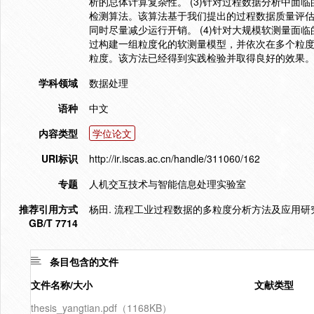
析的总体计算复杂性。 (3)针对过程数据分析中
检测算法。该算法基于我们提出的过程数据质量评
同时尽量减少运行开销。 (4)针对大规模软测量
过构建一组粒度化的软测量模型，并依次在多个粒
粒度。该方法已经得到实践检验并取得良好的效果
学科领域
数据处理
语种
中文
内容类型
学位论文
URI标识
http://ir.iscas.ac.cn/handle/311060/162
专题
人机交互技术与智能信息处理实验室
推荐引用方式
杨田. 流程工业过程数据的多粒度分析方法及应用研究[D
GB/T 7714
条目包含的文件
文件名称/大小
文献类型
thesis_yangtian.pdf（1168KB）