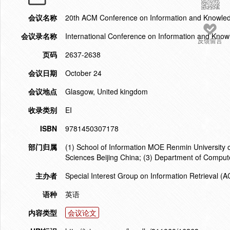
会议名称
20th ACM Conference on Information and Knowl
会议录名称
International Conference on Information and Kn
反馈留言
页码
2637-2638
会议日期
October 24
会议地点
Glasgow, United kingdom
收录类别
EI
ISBN
9781450307178
部门归属
(1) School of Information MOE Renmin University o
Sciences Beijing China; (3) Department of Compu
主办者
Special Interest Group on Information Retrieval
语种
英语
内容类型
会议论文