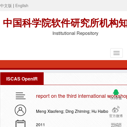
中文版
|
English
中国科学院软件研究所机构
Institutional Repository
ISCAS OpenIR
report on the third international work
QQ客服
Meng Xiaofeng; Ding Zhiming; Hu Haibo
官方微博
2011