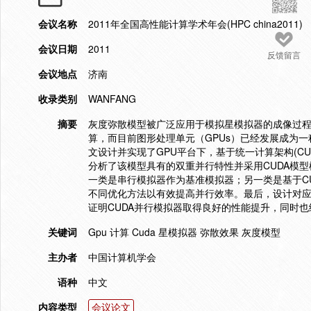
会议名称
2011年全国高性能计算学术年会(HPC china2011)
会议日期
2011
反馈留言
会议地点
济南
收录类别
WANFANG
摘要
灰度弥散模型被广泛应用于模拟星模拟器的成像过
算，而目前图形处理单元（GPUs）已经发展成为
文设计并实现了GPU平台下，基于统一计算架构(C
分析了该模型具有的双重并行特性并采用CUDA模
一类是串行模拟器作为基准模拟器；另一类是基于C
不同优化方法以有效提高并行效率。最后，设计对应
证明CUDA并行模拟器取得良好的性能提升，同时
关键词
Gpu 计算 Cuda 星模拟器 弥散效果 灰度模型
主办者
中国计算机学会
语种
中文
内容类型
会议论文