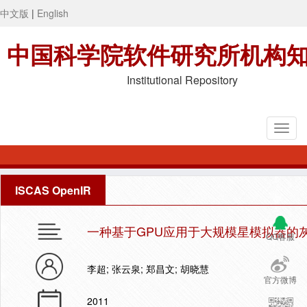
中文版
|
English
中国科学院软件研究所机构
Institutional Repository
ISCAS OpenIR
一种基于GPU应用于大规模星模拟器的
QQ客服
李超; 张云泉; 郑昌文; 胡晓慧
官方微博
2011