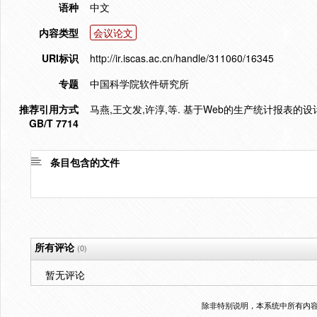
语种
中文
内容类型
会议论文
URI标识
http://ir.iscas.ac.cn/handle/311060/16345
专题
中国科学院软件研究所
推荐引用方式
马燕,王文发,许淳,等. 基于Web的生产统计报表的设计与实现
GB/T 7714
条目包含的文件
所有评论
(0)
暂无评论
除非特别说明，本系统中所有内