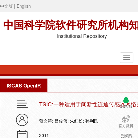
中文版
|
English
中国科学院软件研究所机构
Institutional Repository
ISCAS OpenIR
TSIC:一种适用于间断性连通传感器网
QQ客服
蒋文涛; 吕俊伟; 朱红松; 孙利民
官方微博
2011