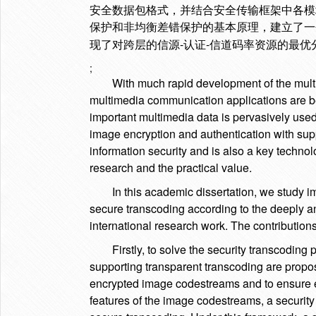
安全数据包格式，并结合安全传输框架中各模
保护和非均衡差错保护的基本原理，建立了一
-
-
现了对跨层的信源
认证
信道码率资源的最优
;
With much rapid development of the mul
multimedia communication applications are be
important multimedia data is pervasively used 
image encryption and authentication with supp
information security and is also a key technolog
research and the practical value.
In this academic dissertation, we study 
secure transcoding according to the deeply 
international research work. The contributions
Firstly, to solve the security transcodin
supporting transparent transcoding are propo
encrypted image codestreams and to ensure en
features of the image codestreams, a security