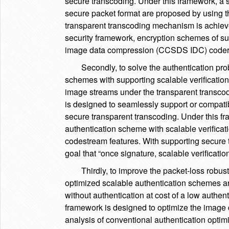
secure transcoding. Under this framework, a s
secure packet format are proposed by using th
transparent transcoding mechanism is achiev
security framework, encryption schemes of su
image data compression (CCSDS IDC) coder
Secondly, to solve the authentication pro
schemes with supporting scalable verificatio
image streams under the transparent transcod
is designed to seamlessly support or compat
secure transparent transcoding. Under this f
authentication scheme with scalable verifica
codestream features. With supporting secure
goal that “once signature, scalable verificatio
Thirdly, to improve the packet-loss robus
optimized scalable authentication schemes ar
without authentication at cost of a low authe
framework is designed to optimize the image 
analysis of conventional authentication optim