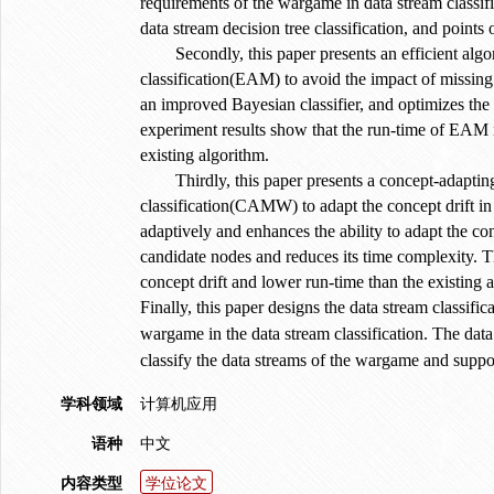
requirements of the wargame in data stream classific
data stream decision tree classification, and points
Secondly, this paper presents an efficient algo
classification(EAM) to avoid the impact of missin
an improved Bayesian classifier, and optimizes t
experiment results show that the run-time of EAM 
existing algorithm.
Thirdly, this paper presents a concept-adapti
classification(CAMW) to adapt the concept drift i
adaptively and enhances the ability to adapt the 
candidate nodes and reduces its time complexity. 
concept drift and lower run-time than the existing a
Finally, this paper designs the data stream classifi
wargame in the data stream classification. The data 
classify the data streams of the wargame and suppo
学科领域
计算机应用
语种
中文
内容类型
学位论文