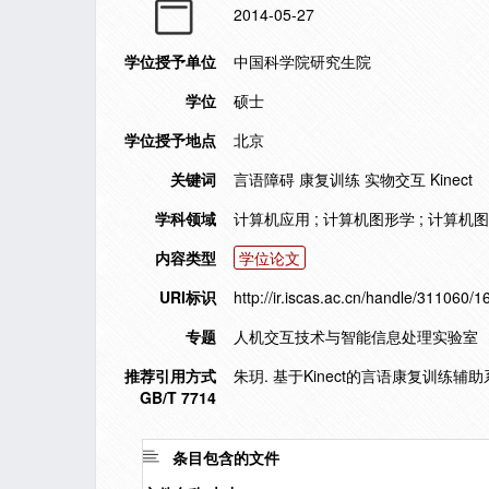
2014-05-27
学位授予单位
中国科学院研究生院
学位
硕士
学位授予地点
北京
关键词
言语障碍 康复训练 实物交互 Kinect
学科领域
计算机应用 ; 计算机图形学 ; 计算机
内容类型
学位论文
URI标识
http://ir.iscas.ac.cn/handle/311060/
专题
人机交互技术与智能信息处理实验室
推荐引用方式
朱玥. 基于Kinect的言语康复训练辅助系
GB/T 7714
条目包含的文件