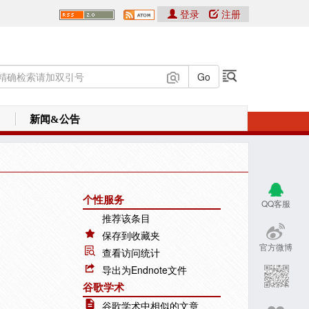
登录
注册
新闻&公告
个性服务
QQ客服
推荐该条目
保存到收藏夹
官方微博
查看访问统计
导出为Endnote文件
谷歌学术
谷歌学术中相似的文章