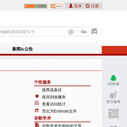
登录
注册
新闻&公告
个性服务
QQ客服
推荐该条目
保存到收藏夹
官方微博
查看访问统计
导出为Endnote文件
谷歌学术
谷歌学术中相似的文章