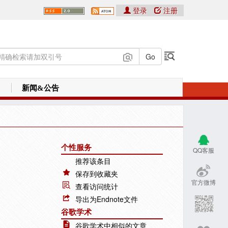
登录
注册
新闻&公告
个性服务
QQ客服
推荐该条目
保存到收藏夹
官方微博
查看访问统计
导出为Endnote文件
谷歌学术
谷歌学术中相似的文章