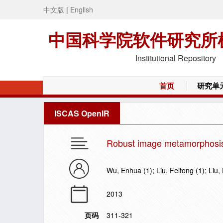
中文版
|
English
中国科学院软件研究所
Institutional Repository
首页
研究单
ISCAS OpenIR
Robust image metamorphosis
Wu, Enhua (1); Liu, Feitong (1); Liu
2013
页码
311-321