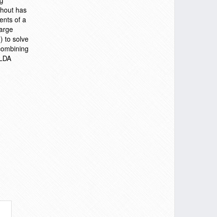
ng
ahout has
ents of a
large
 to solve
combining
-LDA