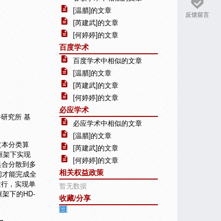
[温腊]的文章
反馈留言
[芮建武]的文章
[何婷婷]的文章
百度学术
百度学术中相似的文章
[温腊]的文章
[芮建武]的文章
[何婷婷]的文章
必应学术
件研究所 基
必应学术中相似的文章
[温腊]的文章
文本分类算
[芮建武]的文章
框架下实现
[何婷婷]的文章
集合分散到多
相关权益政策
间才能完成全
运行，实现单
暂无数据
架下的HD-
收藏/分享