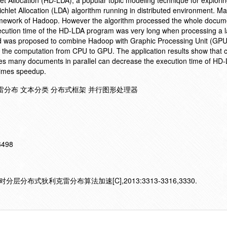
hlet Allocation (HD-LDA), a popular topic modeling technique for explori
richlet Allocation (LDA) algorithm running in distributed environment. M
ramework of Hadoop. However the algorithm processed the whole docum
ecution time of the HD-LDA program was very long when processing a 
was proposed to combine Hadoop with Graphic Processing Unit (GPU)
 the computation from CPU to GPU. The application results show that 
s many documents in parallel can decrease the execution time of HD
times speedup.
分布 文本分类 分布式框架 并行图形处理器
16498
分层分布式狄利克雷分布算法加速[C],2013:3313-3316,3330.