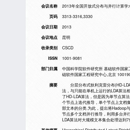
会议名称
2013年全国开放式分布与并行计算学
页码
3313-3316,3330
会议日期
2013
会议地点
昆明
收录类别
CSCD
ISSN
1001-9081
部门归属
中国科学院软件研究所 基础软件国家工程研
础软件国家工程研究中心,北京 10019
摘要
分层分布式狄利克雷分布(HD-LDA
法，与只能在单机上运行的LDA算法相
了HD-LDA算法，但是因为单节点
个节点上迭代推导，单个节点上文档
部文本的分类.为此，提出将Hadoo
节点多个文档并行推导，利用多台并行的
LDA算法对大规模文本集合处理达到7