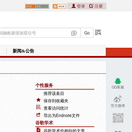
登录
注册
新闻&公告
个性服务
QQ客服
推荐该条目
保存到收藏夹
官方微博
查看访问统计
导出为Endnote文件
谷歌学术
谷歌学术中相似的文章