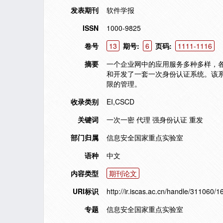
发表期刊
软件学报
ISSN
1000-9825
卷号
13
期号:
6
页码:
1111-1116
摘要
一个企业网中的应用服务多种多样，
和开发了一套一次身份认证系统。该
限的管理。
收录类别
EI,CSCD
关键词
一次一密 代理 强身份认证 重发
部门归属
信息安全国家重点实验室
语种
中文
内容类型
期刊论文
URI标识
http://ir.iscas.ac.cn/handle/311060/1
专题
信息安全国家重点实验室