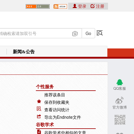
登录
注册
新闻&公告
个性服务
QQ客服
推荐该条目
保存到收藏夹
官方微博
查看访问统计
导出为Endnote文件
谷歌学术
谷歌学术中相似的文章