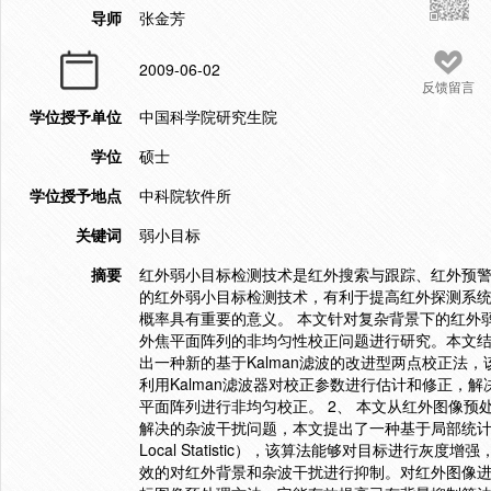
导师
张金芳
2009-06-02
反馈留言
学位授予单位
中国科学院研究生院
学位
硕士
学位授予地点
中科院软件所
关键词
弱小目标
摘要
红外弱小目标检测技术是红外搜索与跟踪、红外预
的红外弱小目标检测技术，有利于提高红外探测系
概率具有重要的意义。 本文针对复杂背景下的红外弱
外焦平面阵列的非均匀性校正问题进行研究。本文结合红
出一种新的基于Kalman滤波的改进型两点校正法
利用Kalman滤波器对校正参数进行估计和修正，
平面阵列进行非均匀校正。 2、 本文从红外图像
解决的杂波干扰问题，本文提出了一种基于局部统计信息变化的自
Local Statistic），该算法能够对目标进行
效的对红外背景和杂波干扰进行抑制。对红外图像进