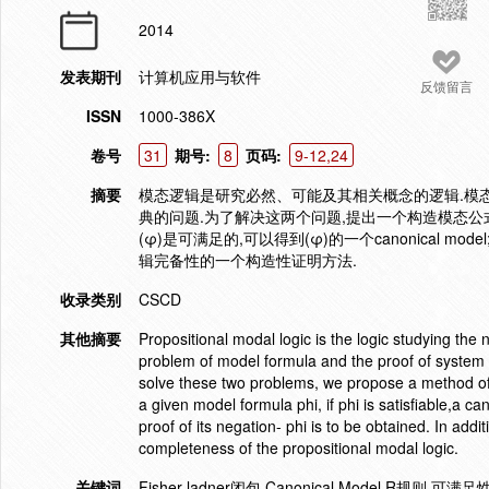
2014
发表期刊
计算机应用与软件
反馈留言
ISSN
1000-386X
卷号
31
期号:
8
页码:
9-12,24
摘要
模态逻辑是研究必然、可能及其相关概念的逻辑.模
典的问题.为了解决这两个问题,提出一个构造模态公式的ca
(φ)是可满足的,可以得到(φ)的一个canonical m
辑完备性的一个构造性证明方法.
收录类别
CSCD
其他摘要
Propositional modal logic is the logic studying the n
problem of model formula and the proof of system 
solve these two problems, we propose a method of 
a given model formula phi, if phi is satisfiable,a can
proof of its negation- phi is to be obtained. In add
completeness of the propositional modal logic.
关键词
Fisher-ladner闭包 Canonical Model R规则 可满足性 完备性