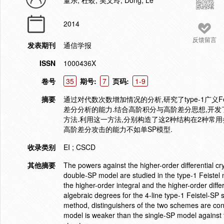
董乐; 杜蛟; 吴文玲; Dong, Le
2014
反馈留言
发表期刊
通信学报
ISSN
1000436X
卷号
35
期号:
7
页码:
1-9
摘要
通过对代数次数增加情况的分析,研究了type-1广义Feistel
差分分析的能力.结合高阶积分与高阶差分思想,开发了四路ty
方法.利用这一方法,分别构造了这2种结构在2种常用参数下
高阶差分攻击的能力不如单SP模型.
收录类别
EI ; CSCD
其他摘要
The powers against the higher-order differential cr
double-SP model are studied in the type-1 Feistel
the higher-order integral and the higher-order dif
algebraic degrees for the 4-line type-1 Feistel-S
method, distinguishers of the two schemes are con
model is weaker than the single-SP model against th