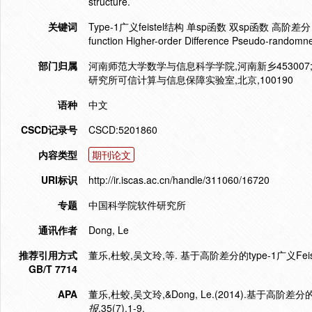
structure.
关键词
Type-1广义feistel结构 单sp函数 双sp函数 高阶差分 伪随机性 T
function Higher-order Difference Pseudo-randomn
部门归属
河南师范大学数学与信息科学学院,河南新乡453007
研究所可信计算与信息保障实验室,北京,100190
语种
中文
CSCD记录号
CSCD:5201860
内容类型
期刊论文
URI标识
http://ir.iscas.ac.cn/handle/311060/16720
专题
中国科学院软件研究所
通讯作者
Dong, Le
推荐引用方式
董乐,杜蛟,吴文玲,等. 基于高阶差分的type-1广义Feistel
GB/T 7714
APA
董乐,杜蛟,吴文玲,&Dong, Le.(2014).基于高阶差分的t
报
,35(7),1-9.