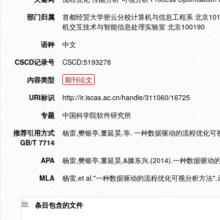
部门归属
首都经贸大学密云分校计算机与信息工程系 北京1015
机交互技术与智能信息处理实验室 北京100190
语种
中文
CSCD记录号
CSCD:5193278
内容类型
期刊论文
URI标识
http://ir.iscas.ac.cn/handle/311060/16725
专题
中国科学院软件研究所
推荐引用方式
杨雷,樊银亭,董延昊,等. 一种数据驱动的流程优化可视分析方法
GB/T 7714
APA
杨雷,樊银亭,董延昊,&滕东兴.(2014).一种数据驱
MLA
杨雷,et al."一种数据驱动的流程优化可视分析方法".
条目包含的文件