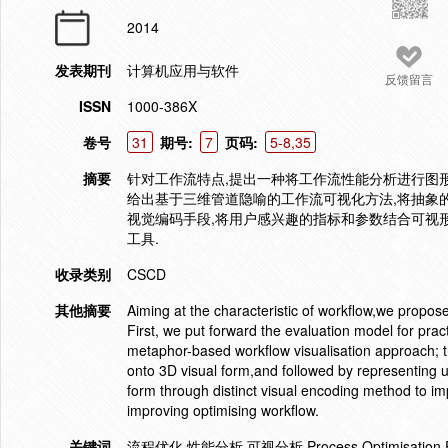
2014
发表期刊
计算机应用与软件
反馈留言
ISSN
1000-386X
卷号
31
期号:
7
页码:
5-8,35
摘要
针对工作流特点,提出一种将工作流性能分析进行图
给出基于三维管道隐喻的工作流可视化方法,将抽象
视觉编码手段,将用户感兴趣的指标和参数结合可视
工具.
收录类别
CSCD
其他摘要
Aiming at the characteristic of workflow,we propos
First, we put forward the evaluation model for prac
metaphor-based workflow visualisation approach; t
onto 3D visual form,and followed by representing u
form through distinct visual encoding method to imp
improving optimising workflow.
关键词
流程优化 性能分析 可视分析 Process Optimisation Perfo