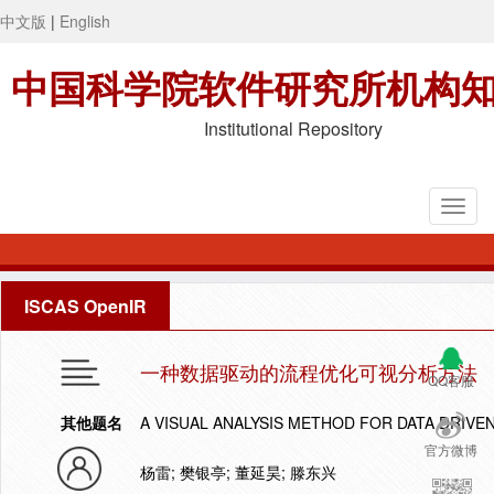
中文版
|
English
中国科学院软件研究所机构
Institutional Repository
ISCAS OpenIR
一种数据驱动的流程优化可视分析方法
QQ客服
其他题名
A VISUAL ANALYSIS METHOD FOR DATA DRIVE
官方微博
杨雷; 樊银亭; 董延昊; 滕东兴