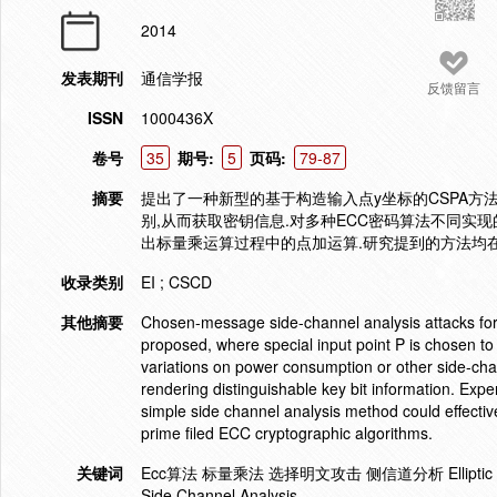
2014
发表期刊
通信学报
反馈留言
ISSN
1000436X
卷号
35
期号:
5
页码:
79-87
摘要
提出了一种新型的基于构造输入点y坐标的CSPA方
别,从而获取密钥信息.对多种ECC密码算法不同实
出标量乘运算过程中的点加运算.研究提到的方法均在
收录类别
EI ; CSCD
其他摘要
Chosen-message side-channel analysis attacks for 
proposed, where special input point P is chosen to
variations on power consumption or other side-cha
rendering distinguishable key bit information. Ex
simple side channel analysis method could effectiv
prime filed ECC cryptographic algorithms.
关键词
Ecc算法 标量乘法 选择明文攻击 侧信道分析 Elliptic Curve Cr
Side Channel Analysis