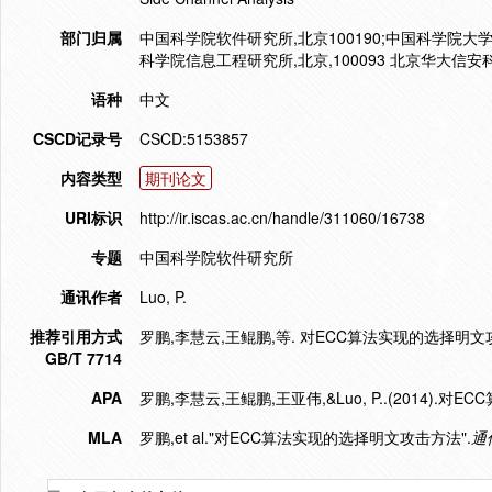
部门归属
中国科学院软件研究所,北京100190;中国科学院大学,
科学院信息工程研究所,北京,100093 北京华大信安科
语种
中文
CSCD记录号
CSCD:5153857
内容类型
期刊论文
URI标识
http://ir.iscas.ac.cn/handle/311060/16738
专题
中国科学院软件研究所
通讯作者
Luo, P.
推荐引用方式
罗鹏,李慧云,王鲲鹏,等. 对ECC算法实现的选择明文攻击方法[
GB/T 7714
APA
罗鹏,李慧云,王鲲鹏,王亚伟,&Luo, P..(2014).
MLA
罗鹏,et al."对ECC算法实现的选择明文攻击方法".
通