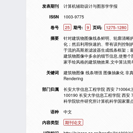
发表期刊
计算机辅助设计与图形学学报
ISSN
1003-9775
卷号
25
期号:
9
页码:
1275-1280
摘要
针对建筑物图像线条鲜明、轮廓清晰的
化；然后利用快速的、带有误判控制
于流的高斯差滤波器生成线条框架；
建筑物图像中多余的细节信息,使整个
家手绘风格的建筑物效果.文中算法简
关键词
建筑物图像 线条增强 图像抽象化 非真实感绘制 Buil
Rendering
部门归属
长安大学信息工程学院 西安 7100
100190 长安大学信息工程学院 西安 
科学院软件研究所计算机科学国家重点实验
语种
中文
内容类型
期刊论文