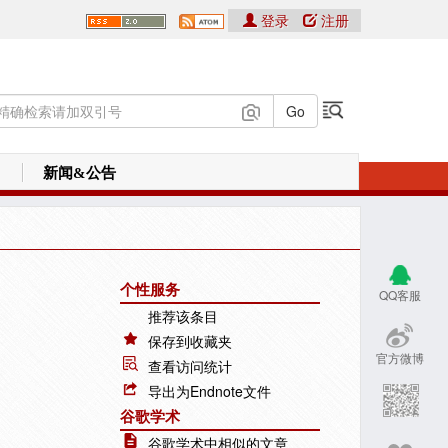
登录
注册
新闻&公告
个性服务
QQ客服
推荐该条目
保存到收藏夹
官方微博
查看访问统计
导出为Endnote文件
谷歌学术
谷歌学术中相似的文章