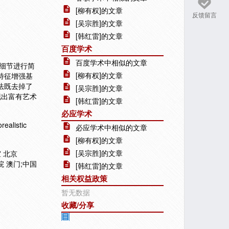
[柳有权]的文章
反馈留言
[吴宗胜]的文章
[韩红雷]的文章
百度学术
百度学术中相似的文章
细节进行简
[柳有权]的文章
特征增强基
法既去掉了
[吴宗胜]的文章
现出富有艺术
[韩红雷]的文章
必应学术
alistic
必应学术中相似的文章
[柳有权]的文章
[吴宗胜]的文章
 北京
院 澳门;中国
[韩红雷]的文章
相关权益政策
暂无数据
收藏/分享