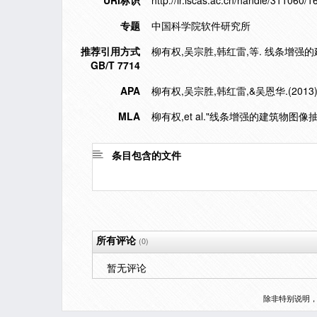
URI标识
http://ir.iscas.ac.cn/handle/311060/
专题
中国科学院软件研究所
推荐引用方式
柳有权,吴宗胜,韩红雷,等. 线条增强的建筑
GB/T 7714
APA
柳有权,吴宗胜,韩红雷,&吴恩华.(20
MLA
柳有权,et al."线条增强的建筑物图像
条目包含的文件
所有评论
(0)
暂无评论
除非特别说明