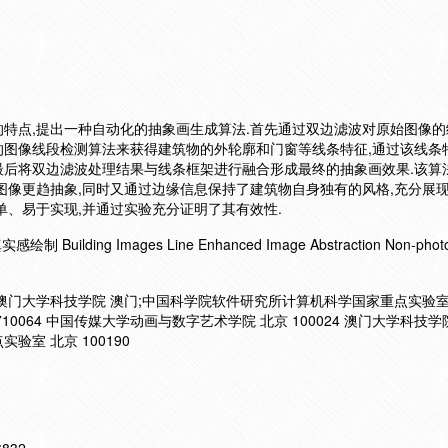
特点,提出一种自动化的抽象画生成算法.首先通过双边滤波对原始图像的
的图像线段检测算法来获得建筑物的外轮廓和门窗等线条特征,通过该线条
最后将双边滤波处理结果与线条框架进行融合形成最终的抽象画效果.该算
图像更趋抽象,同时又通过边缘信息保持了建筑物自身独有的风格,充分展
单、易于实现,并通过实验充分证明了其有效性.
ding Images Line Enhanced Image Abstraction Non-photore
64;澳门大学科技学院 澳门;中国科学院软件研究所计算机科学国家重点实验室
710064 中国传媒大学动画与数字艺术学院 北京 100024 澳门大学科技学
室 北京 100190