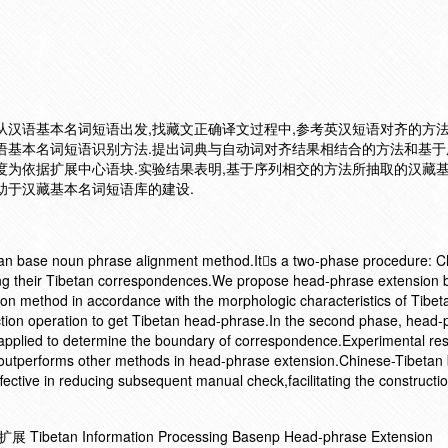
从汉语基本名词短语出发,找藏文正确译文过程中,参考英汉短语对齐的方法
语基本名词短语识别方法.提出词典与自动词对齐结果相结合的方法和基于
度为依据扩展中心语块.实验结果表明,基于序列相交的方法所抽取的汉藏
助于汉藏基本名词短语库的建设.
tan base noun phrase alignment method.Its a two-phase procedure: 
ding their Tibetan correspondences.We propose head-phrase extension
ion method in accordance with the morphologic characteristics of Tibeta
ction operation to get Tibetan head-phrase.In the second phase, head-
 applied to determine the boundary of correspondence.Experimental res
n outperforms other methods in head-phrase extension.Chinese-Tibetan
ective in reducing subsequent manual check,facilitating the constructio
 Information Processing Basenp Head-phrase Extension