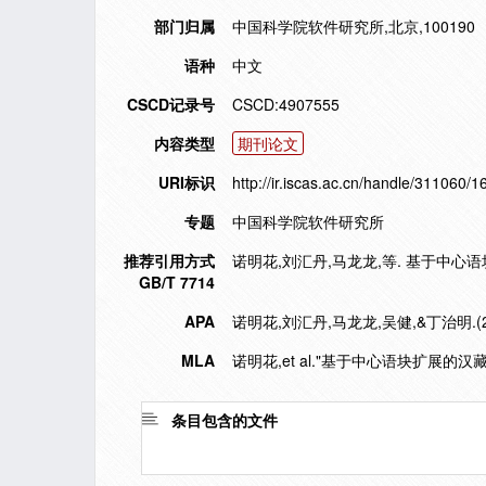
部门归属
中国科学院软件研究所,北京,100190
语种
中文
CSCD记录号
CSCD:4907555
内容类型
期刊论文
URI标识
http://ir.iscas.ac.cn/handle/311060/
专题
中国科学院软件研究所
推荐引用方式
诺明花,刘汇丹,马龙龙,等. 基于中心语块扩
GB/T 7714
APA
诺明花,刘汇丹,马龙龙,吴健,&丁治明.
MLA
诺明花,et al."基于中心语块扩展的
条目包含的文件