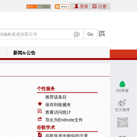
登录
注册
新闻&公告
个性服务
QQ客服
推荐该条目
保存到收藏夹
官方微博
查看访问统计
导出为Endnote文件
谷歌学术
谷歌学术中相似的文章