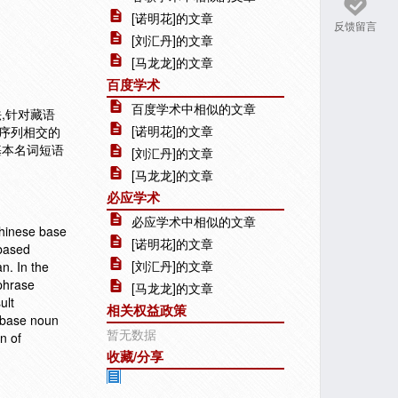
[诺明花]的文章
反馈留言
[刘汇丹]的文章
[马龙龙]的文章
百度学术
百度学术中相似的文章
,针对藏语
[诺明花]的文章
序列相交的
基本名词短语
[刘汇丹]的文章
[马龙龙]的文章
必应学术
必应学术中相似的文章
Chinese base
[诺明花]的文章
 based
[刘汇丹]的文章
n. In the
phrase
[马龙龙]的文章
ult
相关权益政策
 base noun
暂无数据
n of
收藏/分享