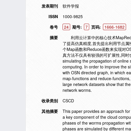
发表期刊
软件学报
ISSN
1000-9825
卷号
24
期号:
7
页码:
1666-1682
摘要
利用云计算中的核心技术MapReduce,
了提高仿真精度,首先提出利用节点属
个Map函数和Reduce函数来实现
真方法不仅具有较强的可扩展性,同时也为相关领域
simulating the propagation of onlin
computing. In order to improve the s
with OSN directed graph, in which ea
map-functions and reduce-functions, w
large network datasets show that the 
network worms.
收录类别
CSCD
其他摘要
This paper provides an approach for
a key component of the cloud computi
phases of the worms propagation with
phases are simulated by different map