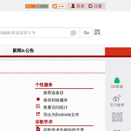
登录
注册
新闻&公告
个性服务
QQ客服
推荐该条目
保存到收藏夹
官方微博
查看访问统计
导出为Endnote文件
谷歌学术
谷歌学术中相似的文章