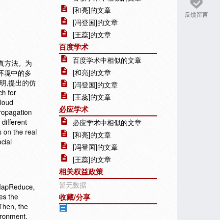
[和亮]的文章
反馈留言
[冯登国]的文章
[王蕊]的文章
百度学术
百度学术中相似的文章
的仿真方法。为
[和亮]的文章
环境中的多
明,提出的仿
[冯登国]的文章
 for
[王蕊]的文章
cloud
必应学术
propagation
different
必应学术中相似的文章
 on the real
[和亮]的文章
cial
[冯登国]的文章
[王蕊]的文章
相关权益政策
暂无数据
 MapReduce,
es the
收藏/分享
Then, the
ironment.