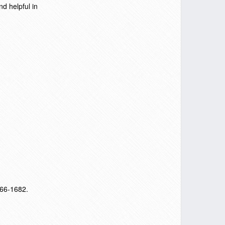
d helpful in
666-1682.