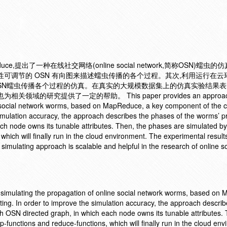
提出了一种在线社交网络(online social network,简称OSN)蠕虫
性可调节的 OSN 有向图来描述蠕虫传播的各个过程。其次,利用运行在云
对OSN蠕虫传播各个过程的仿真。在真实的大规模数据集上的仿真实验结果表
的研究提供了一定的帮助。 This paper provides an approach
e social network worms, based on MapReduce, a key component of the 
imulation accuracy, the approach describes the phases of the worms’ 
ch node owns its tunable attributes. Then, the phases are simulated by 
hich will finally run in the cloud environment. The experimental results
simulating approach is scalable and helpful in the research of online so
 simulating the propagation of online social network worms, based on
ng. In order to improve the simulation accuracy, the approach describ
 OSN directed graph, in which each node owns its tunable attributes. 
-functions and reduce-functions, which will finally run in the cloud env