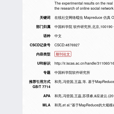
The experimental results on the real 
the research of online social networ
关键词
在线社交网络蠕虫 Mapreduce 仿真 Online 
部门归属
中国科学院 软件研究所,北京,10019
语种
中文
CSCD记录号
CSCD:4876927
内容类型
期刊论文
URI标识
http://ir.iscas.ac.cn/handle/311060/
专题
中国科学院软件研究所
推荐引用方式
和亮,冯登国,王蕊,等. 基于MapReduce
GB/T 7714
APA
和亮,冯登国,王蕊,苏璞睿,&应凌云.(2
MLA
和亮,et al."基于MapReduce的大