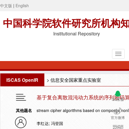
中文版
|
English
中国科学院软件研究所机构
Institutional Repository
ISCAS OpenIR
>
信息安全国家重点实验室
基于复合离散混沌动力系统的序列密码
QQ客服
其他题名
stream cipher algorithms based on composite nonl
官方微博
李红达; 冯登国