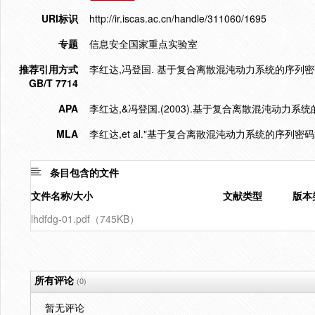
URI标识
http://ir.iscas.ac.cn/handle/311060/1695
专题
信息安全国家重点实验室
推荐引用方式
李红达,冯登国. 基于复合离散混沌动力系统的序列密码算法[J]
GB/T 7714
APA
李红达,&冯登国.(2003).基于复合离散混沌动力系
MLA
李红达,et al."基于复合离散混沌动力系统的序列密码
条目包含的文件
文件名称/大小
文献类型
版本
lhdfdg-01.pdf（745KB）
所有评论
(0)
暂无评论