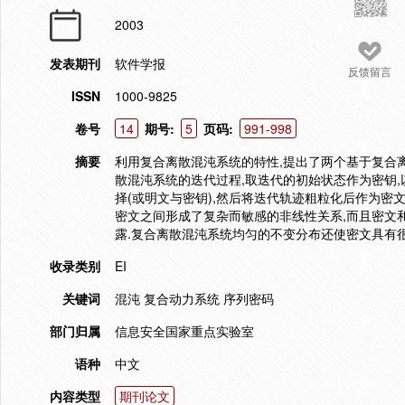
2003
发表期刊
软件学报
反馈留言
ISSN
1000-9825
卷号
14
期号:
5
页码:
991-998
摘要
利用复合离散混沌系统的特性,提出了两个基于复合
散混沌系统的迭代过程,取迭代的初始状态作为密钥
择(或明文与密钥),然后将迭代轨迹粗粒化后作为密
密文之间形成了复杂而敏感的非线性关系,而且密文
露.复合离散混沌系统均匀的不变分布还使密文具有很
收录类别
EI
关键词
混沌 复合动力系统 序列密码
部门归属
信息安全国家重点实验室
语种
中文
内容类型
期刊论文