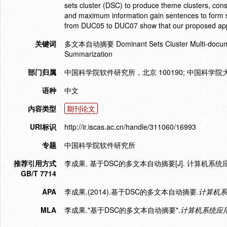
sets cluster (DSC) to produce theme clusters, cons
and maximum information gain sentences to form 
from DUC05 to DUC07 show that our proposed appr
关键词
多文本自动摘要 Dominant Sets Cluster Multi-documen
Summarization
部门归属
中国科学院软件研究所，北京 100190; 中国科学院大
语种
中文
内容类型
期刊论文
URI标识
http://ir.iscas.ac.cn/handle/311060/16993
专题
中国科学院软件研究所
推荐引用方式
李成果. 基于DSC的多文本自动摘要[J]. 计算机系统应用,2
GB/T 7714
APA
李成果.(2014).基于DSC的多文本自动摘要.
计算机系
MLA
李成果."基于DSC的多文本自动摘要".
计算机系统应