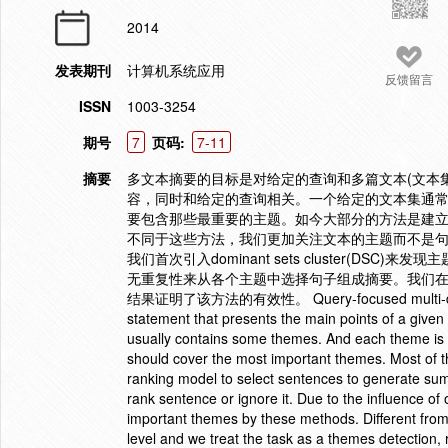
2014
发表期刊
计算机系统应用
反馈留言
ISSN
1003-3254
期号
7
页码:
7-11
摘要
多文本摘要的目标是对给定的查询和多篇文本(文本
容，同时和给定的查询相关。一个给定的文本集通
要包含那些最重要的主题。如今大部分的方法是建
不同于这些方法，我们更加关注文本的主题而不是
我们首次引入dominant sets cluster(
无重复性来从各个主题中选择句子组成摘要。我们在DU
结果证明了该方法的有效性。 Query-focused multi-document
statement that presents the main points of a given
usually contains some themes. And each theme is 
should cover the most important themes. Most of 
ranking model to select sentences to generate sum
rank sentence or ignore it. Due to the influence o
important themes by these methods. Different fro
level and we treat the task as a themes detection