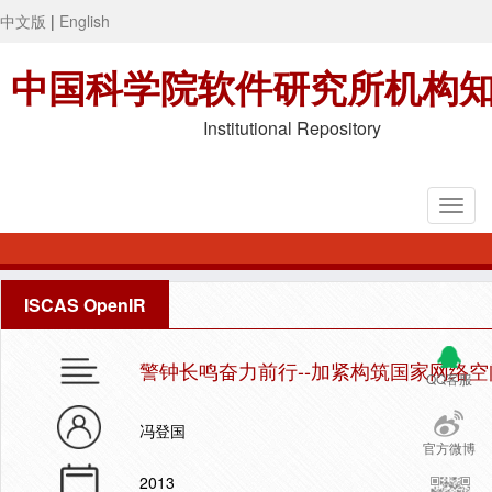
中文版
|
English
中国科学院软件研究所机构
Institutional Repository
ISCAS OpenIR
警钟长鸣奋力前行--加紧构筑国家网络
QQ客服
冯登国
官方微博
2013