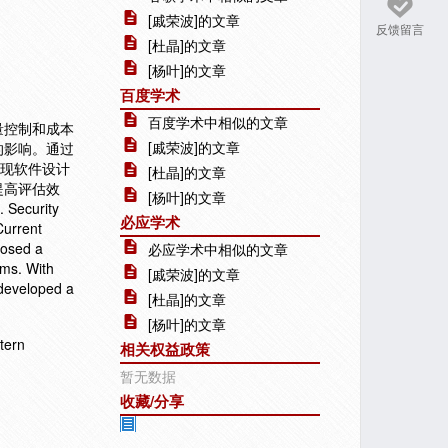
[戚荣波]的文章
反馈留言
[杜晶]的文章
[杨叶]的文章
百度学术
百度学术中相似的文章
量控制和成本
[戚荣波]的文章
的影响。通过
发现软件设计
[杜晶]的文章
提高评估效
[杨叶]的文章
 Security
必应学术
Current
posed a
必应学术中相似的文章
ams. With
[戚荣波]的文章
 developed a
[杜晶]的文章
[杨叶]的文章
ern
相关权益政策
暂无数据
收藏/分享