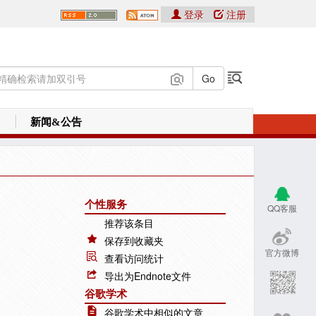
登录
注册
新闻&公告
个性服务
QQ客服
推荐该条目
保存到收藏夹
官方微博
查看访问统计
导出为Endnote文件
谷歌学术
谷歌学术中相似的文章