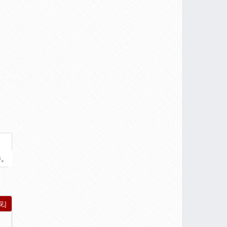
件。
见]