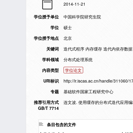
2014-11-21
学位授予单位
中国科学院研究生院
学位
硕士
学位授予地点
北京
关键词
迭代式程序 内存缓存 迭代内依存数据
学科领域
分布式处理系统
内容类型
学位论文
URI标识
http://ir.iscas.ac.cn/handle/311060/
专题
基础软件国家工程研究中心
推荐引用方式
连文波. 使用缓存的分布式迭代应用编程框
GB/T 7714
条目包含的文件