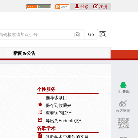
登录
注册
新闻&公告
个性服务
QQ客服
推荐该条目
保存到收藏夹
官方微博
查看访问统计
导出为Endnote文件
谷歌学术
谷歌学术中相似的文章