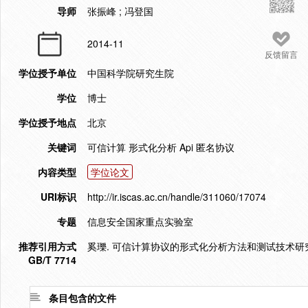
导师
张振峰 ; 冯登国
2014-11
反馈留言
学位授予单位
中国科学院研究生院
学位
博士
学位授予地点
北京
关键词
可信计算 形式化分析 Api 匿名协议
内容类型
学位论文
URI标识
http://ir.iscas.ac.cn/handle/311060/17074
专题
信息安全国家重点实验室
推荐引用方式
奚瓅. 可信计算协议的形式化分析方法和测试技术研究[D]
GB/T 7714
条目包含的文件