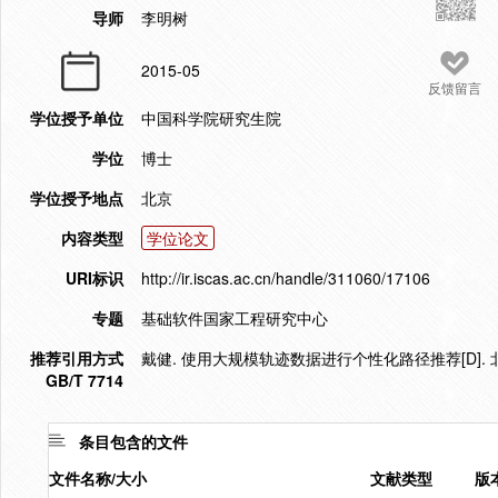
导师
李明树
2015-05
反馈留言
学位授予单位
中国科学院研究生院
学位
博士
学位授予地点
北京
内容类型
学位论文
URI标识
http://ir.iscas.ac.cn/handle/311060/17106
专题
基础软件国家工程研究中心
推荐引用方式
戴健. 使用大规模轨迹数据进行个性化路径推荐[D]. 北
GB/T 7714
条目包含的文件
文件名称/大小
文献类型
版