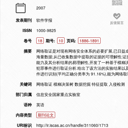
2007
发表期刊
软件学报
反馈留言
ISSN
1000-9825
卷号
18
期号:
10
页码:
1886-1891
摘要
网络取证是对现有网络安全体系的必要扩展,已日益
海量数据;从已收集数据中提取的证据的可理解性;证
能力及其分析结果的易理解性,开发了一种基于模糊
犯罪事件进行取证分析.给出了该方法的实验结果以
件进行识别(平均正确分类率为 91.16%),能为
关键词
网络取证 模糊决策树 数据挖掘 特征提取 入侵检测
部门归属
信息安全国家重点实验室
语种
英语
内容类型
期刊论文
URI标识
http://ir.iscas.ac.cn/handle/311060/1713